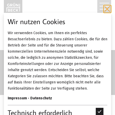
T
O
Wir nutzen Cookies
G
Wir verwenden Cookies, um Ihnen ein perfektes
G
Besuchserlebnis zu bieten. Dazu zählen Cookies, die für den
Betrieb der Seite und für die Steuerung unserer
L
kommerziellen Unternehmensziele notwendig sind, sowie
solche, die lediglich zu anonymen Statistikzwecken, für
E
Komforteinstellungen oder zur Anzeige personalisierter
Inhalte genutzt werden. Entscheiden Sie selbst, welche
N
Kategorien Sie zulassen möchten. Bitte beachten Sie, dass
A
auf Basis Ihrer Einstellungen womöglich nicht mehr alle
Funktionalitäten der Seite zur Verfügung stehen.
V
Impressum
•
Datenschutz
I
Porada Saffo Schreibtisch.
Technisch erforderlich
T