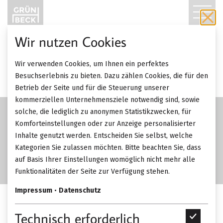
T
O
Wir nutzen Cookies
G
Wir verwenden Cookies, um Ihnen ein perfektes
G
Besuchserlebnis zu bieten. Dazu zählen Cookies, die für den
Betrieb der Seite und für die Steuerung unserer
L
kommerziellen Unternehmensziele notwendig sind, sowie
solche, die lediglich zu anonymen Statistikzwecken, für
E
Komforteinstellungen oder zur Anzeige personalisierter
Inhalte genutzt werden. Entscheiden Sie selbst, welche
N
Kategorien Sie zulassen möchten. Bitte beachten Sie, dass
A
auf Basis Ihrer Einstellungen womöglich nicht mehr alle
Funktionalitäten der Seite zur Verfügung stehen.
V
Impressum
•
Datenschutz
I
Poet M-Baretta Stereo
Technisch erforderlich
T