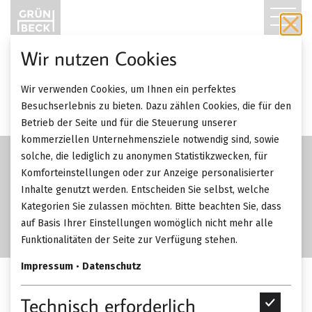
T
O
Wir nutzen Cookies
G
Wir verwenden Cookies, um Ihnen ein perfektes
G
Besuchserlebnis zu bieten. Dazu zählen Cookies, die für den
Betrieb der Seite und für die Steuerung unserer
L
kommerziellen Unternehmensziele notwendig sind, sowie
solche, die lediglich zu anonymen Statistikzwecken, für
E
Komforteinstellungen oder zur Anzeige personalisierter
Inhalte genutzt werden. Entscheiden Sie selbst, welche
N
Kategorien Sie zulassen möchten. Bitte beachten Sie, dass
A
auf Basis Ihrer Einstellungen womöglich nicht mehr alle
Funktionalitäten der Seite zur Verfügung stehen.
V
Impressum
•
Datenschutz
I
Piure Nex Box.
Technisch erforderlich
T