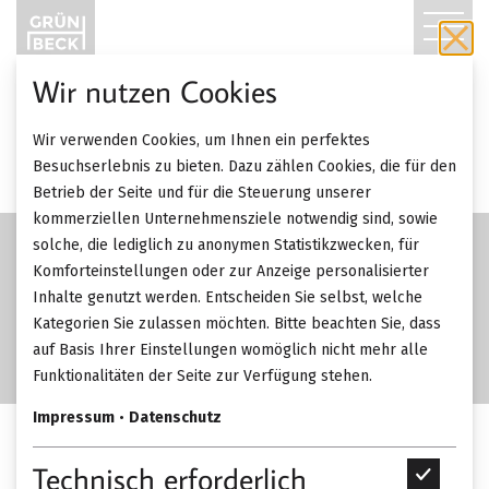
T
O
Wir nutzen Cookies
G
NEU
Wir verwenden Cookies, um Ihnen ein perfektes
G
Besuchserlebnis zu bieten. Dazu zählen Cookies, die für den
Betrieb der Seite und für die Steuerung unserer
L
kommerziellen Unternehmensziele notwendig sind, sowie
solche, die lediglich zu anonymen Statistikzwecken, für
E
Komforteinstellungen oder zur Anzeige personalisierter
Inhalte genutzt werden. Entscheiden Sie selbst, welche
N
Kategorien Sie zulassen möchten. Bitte beachten Sie, dass
A
auf Basis Ihrer Einstellungen womöglich nicht mehr alle
Funktionalitäten der Seite zur Verfügung stehen.
V
Impressum
•
Datenschutz
I
Papadatos Philip Fauteuil.
Technisch erforderlich
T